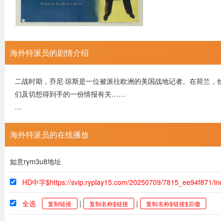
海外特派员的剧情介绍
二战时期，乔尼·琼斯是一位被派往欧洲的美国战地记者。在荷兰，
们及切想得到手的一份情报有关……
…
海外特派员的在线播放
如意rym3u8地址
HD中字$https://svip.ryplay15.com/20250709/7815_ee94f871/i
全选
|
|
复制链接
复制名称$链接
复制名称$链接$后缀