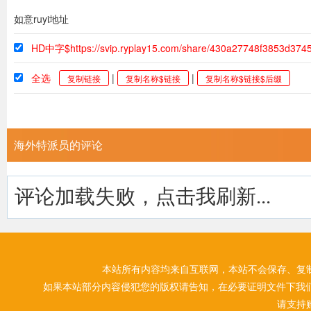
如意ruyi地址
HD中字$https://svip.ryplay15.com/share/430a27748f3853d374
全选
|
|
复制链接
复制名称$链接
复制名称$链接$后缀
海外特派员的评论
评论加载失败，点击我刷新...
本站所有内容均来自互联网，本站不会保存、复
如果本站部分内容侵犯您的版权请告知，在必要证明文件下我
请支持