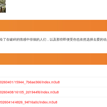
描绘了在破碎的情感中徘徊的人们，以及那些即便受伤也依然选择去爱的动
/20260401/15944_7b6ae366/index.m3u8
/20260408/16105_2d1944f6/index.m3u8
/20260414/4826_94f16a0c/index.m3u8