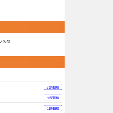
人瞬间。
我要报错
我要报错
我要报错