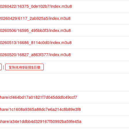
/20260422/16375_0de102b7/index.m3u8
m/20260429/6117_2ab925a5/index.m3u8
/20260506/16595_495bb3f3/index.m3u8
/20260513/16686_8114c0d0/index.m3u8
/20260520/16827_a863f377/index.m3u8
|
复制名称$链接$后缀
share/cf464bd17a01821f7d045dddfc49ccf7
/share/1c1608a9365a88dc7e6a214c8b89e3f8
m/share/a34e1ddbb4d329167f50992ba59fe45a