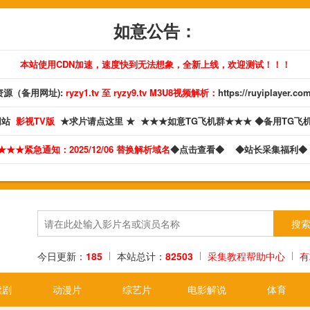
如意公告：
本站使用CDN加速，速度快到无法想象，全新上线，欢迎测试！！！
源（备用网址):
ryzy1.tv 至 ryzy9.tv M3U8视频解析：
https://ruyiplayer.co
网站
影视TV版
★求片请点这里 ★
★★★如意TG飞机群★★★
◆备用TG飞
★★★紧急通知：2025/12/06 替换解析域名
◆点击查看◆
◆站长采集福利
今日更新：
185
本站总计：
82503
采集教程帮助中心
有
续剧
动漫片
综艺片
电影解说
体育