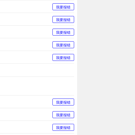
我要报错
我要报错
我要报错
我要报错
我要报错
我要报错
我要报错
我要报错