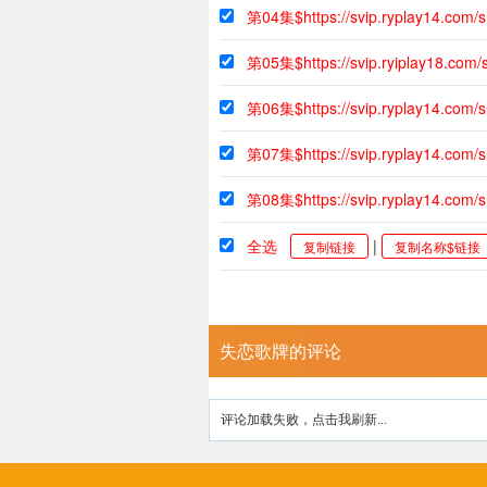
第04集$https://svip.ryplay14.com
第05集$https://svip.ryiplay18.co
第06集$https://svip.ryplay14.com
第07集$https://svip.ryplay14.com
第08集$https://svip.ryplay14.com
全选
|
复制链接
复制名称$链接
失恋歌牌的评论
评论加载失败，点击我刷新...