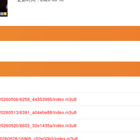
m/20260506/6258_44353995/index.m3u8
m/20260513/6391_a04ebe88/index.m3u8
m/20260520/6603_32e1435a/index.m3u8
/20260528/16965_c52e00b3/index.m3u8