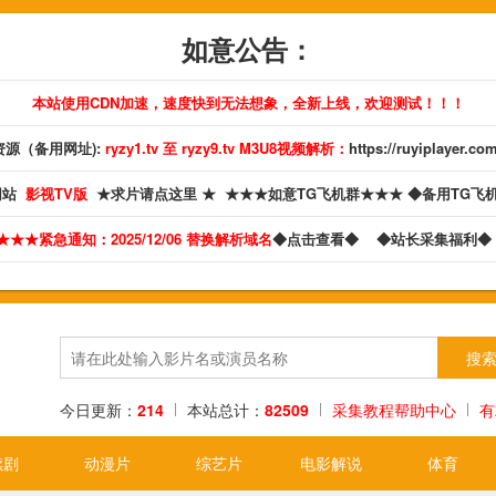
如意公告：
本站使用CDN加速，速度快到无法想象，全新上线，欢迎测试！！！
源（备用网址):
ryzy1.tv 至 ryzy9.tv M3U8视频解析：
https://ruyiplayer.co
网站
影视TV版
★求片请点这里 ★
★★★如意TG飞机群★★★
◆备用TG飞
★★★紧急通知：2025/12/06 替换解析域名
◆点击查看◆
◆站长采集福利
今日更新：
214
本站总计：
82509
采集教程帮助中心
有
续剧
动漫片
综艺片
电影解说
体育