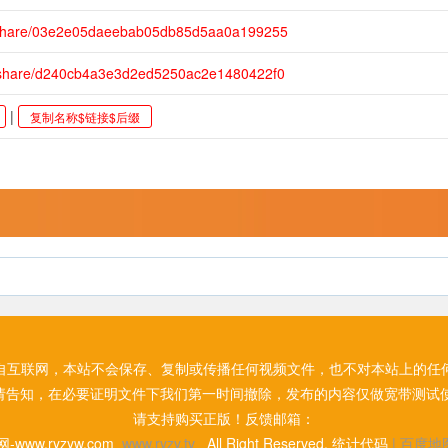
m/share/03e2e05daeebab05db85d5aa0a199255
m/share/d240cb4a3e3d2ed5250ac2e1480422f0
|
复制名称$链接$后缀
自互联网，本站不会保存、复制或传播任何视频文件，也不对本站上的任
请告知，在必要证明文件下我们第一时间撤除，发布的内容仅做宽带测试使
请支持购买正版！反馈邮箱：
网-www.ryzyw.com
www.ryzy.tv
All Right Reserved. 统计代码
|
百度地