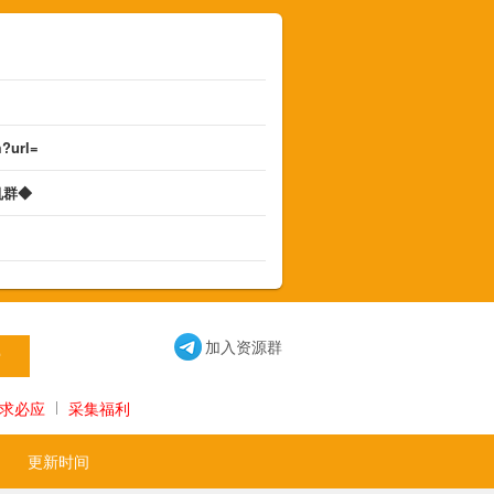
m?url=
机群◆
◆
加入资源群
求必应
采集福利
更新时间