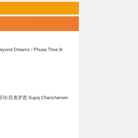
eyond Dreams / Phuea Thoe Ik
·臣查罗恩 Supoj Chancharoen