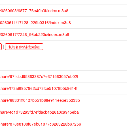
/20260603/6877_76e40b3f/index.m3u8
/20260611/17128_229b0316/index.m3u8
m/20260617/7246_96bb220c/index.m3u8
|
复制名称$链接$后缀
/share/97ffcbd95363387c7e371563057eb02f
/share/f73a9f957962cd73fce51078b5b9614f
m/share/68331ff0427b551b68e911eebe35233b
/share/4d1d732a3fd7efdacb4b26a0ca945eba
m/share/876e8108f87eb61877c6263228b67256