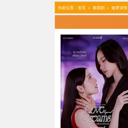
当前位置：
首页
»
泰国剧
» 逾梦深情